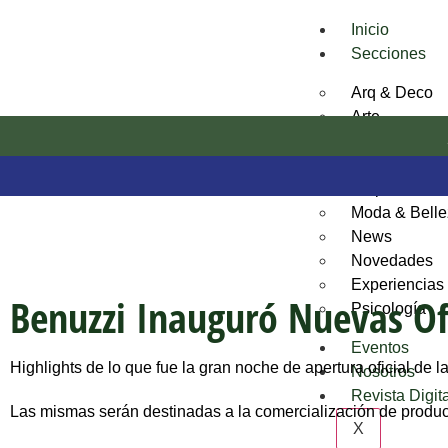
Inicio
Secciones
Arq & Deco
Arte
Bienestar
Desarrollos I
Empresas e I
Moda & Bell
News
Novedades
Experiencias
Benuzzi Inauguró Nuevas Of
Psicología
Eventos
Highlights de lo que fue la gran noche de apertura oficial de l
Nosotros
Revista Digit
Las mismas serán destinadas a la comercialización de product
X