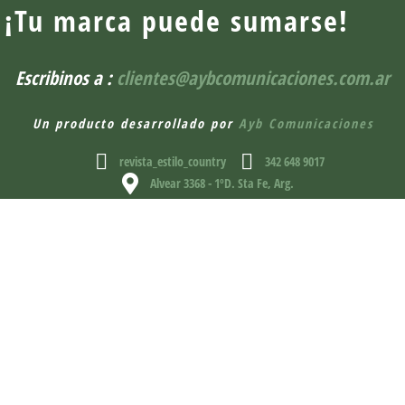
¡Tu marca puede sumarse!
Escribinos a :
clientes@aybcomunicaciones.com.ar
Un producto desarrollado por
Ayb Comunicaciones
revista_estilo_country
342 648 9017
Alvear 3368 - 1ºD. Sta Fe, Arg.