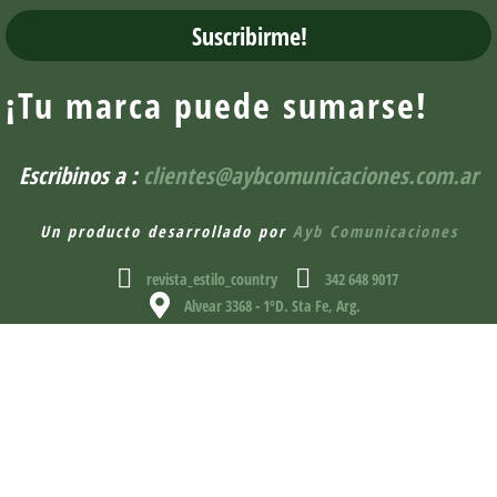
Suscribirme!
¡Tu marca puede sumarse!
Escribinos a :
clientes@aybcomunicaciones.com.ar
Un producto desarrollado por
Ayb Comunicaciones
revista_estilo_country
342 648 9017
Alvear 3368 - 1ºD. Sta Fe, Arg.