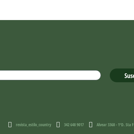
.
Sus
revista_estilo_country
342 648 9017
Alvear 3368 - 1ºD. Sta F