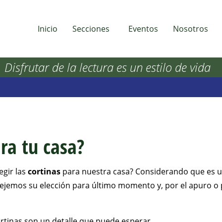
Inicio
Secciones
Eventos
Nosotros
Disfrutar de la lectura es un estilo de vida
ra tu casa?
gir las
cortinas
para nuestra casa? Considerando que es 
ejemos su elección para último momento y, por el apuro o 
tinas son un detalle que puede esperar,