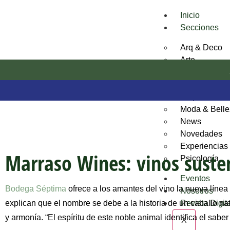
Inicio
Secciones
Arq & Deco
Arte
Bienestar
Desarrollos I
Empresas e I
Moda & Bell
News
Novedades
Experiencias
Marraso Wines: vinos suste
Psicología
Eventos
Bodega Séptima
ofrece a los amantes del vino la nueva líne
Nosotros
explican que el nombre se debe a la historia de un caballo n
Revista Digit
y armonía. “El espíritu de este noble animal identifica el sa
X