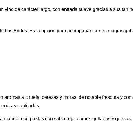
un vino de carácter largo, con entrada suave gracias a sus tan
a de Los Andes. Es la opción para acompañar carnes magras gri
, con aromas a ciruela, cerezas y moras, de notable frescura y c
mendras confitadas.
a maridar con pastas con salsa roja, carnes grilladas y quesos