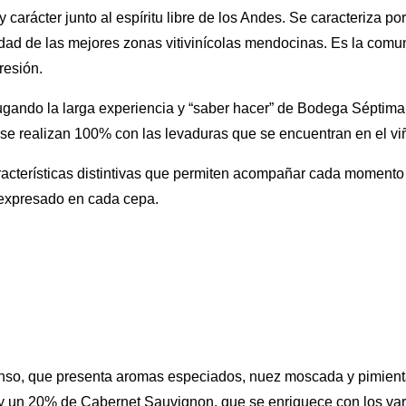
y carácter junto al espíritu libre de los Andes. Se caracteriza p
idad de las mejores zonas vitivinícolas mendocinas. Es la comu
resión.
jugando la larga experiencia y “saber hacer” de Bodega Séptima
 se realizan 100% con las levaduras que se encuentran en el vi
racterísticas distintivas que permiten acompañar cada momento
, expresado en cada cepa.
tenso, que presenta aromas especiados, nuez moscada y pimien
y un 20% de Cabernet Sauvignon, que se enriquece con los vari