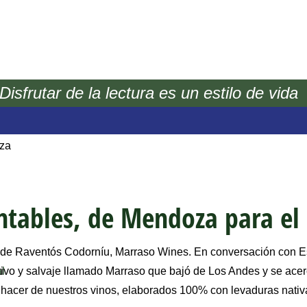
Disfrutar de la lectura es un estilo de vida
nmobiliarios
nversiones
eza
ntables, de Mendoza para e
a de Raventós Codorníu, Marraso Wines. En conversación con Est
ativo y salvaje llamado Marraso que bajó de Los Andes y se ace
al
ber hacer de nuestros vinos, elaborados 100% con levaduras nati