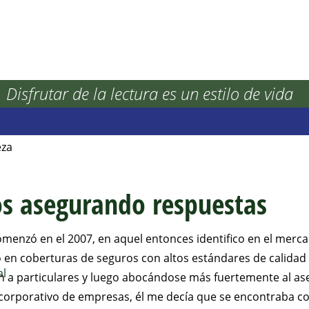
Disfrutar de la lectura es un estilo de vida
Inmobiliarios
Inversiones
eza
s asegurando respuestas
enzó en el 2007, en aquel entonces identifico en el mercad
en coberturas de seguros con altos estándares de calidad y 
al
n a particulares y luego abocándose más fuertemente al 
 corporativo de empresas, él me decía que se encontraba c