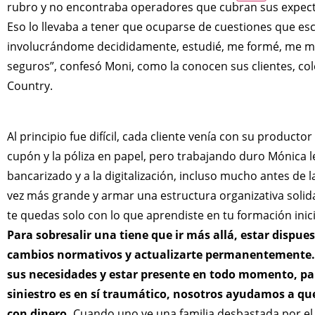
rubro y no encontraba operadores que cubran sus expectat
Eso lo llevaba a tener que ocuparse de cuestiones que e
involucrándome decididamente, estudié, me formé, me ma
seguros”, confesó Moni, como la conocen sus clientes, col
Country.
Al principio fue difícil, cada cliente venía con su product
cupón y la póliza en papel, pero trabajando duro Mónica l
bancarizado y a la digitalización, incluso mucho antes de 
vez más grande y armar una estructura organizativa solida
te quedas solo con lo que aprendiste en tu formación inici
Para sobresalir una tiene que ir más allá, estar dispue
cambios normativos y actualizarte permanentemente.
sus necesidades y estar presente en todo momento, par
siniestro es en sí traumático, nosotros ayudamos a qu
con dinero.
Cuando uno ve una familia desbastada por el 