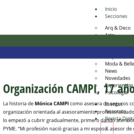
Inicio
Secciones
Arq & Deco
Arte
Bienestar
Desarrollos 
Empresas e 
Moda & Bell
News
Novedades
Organización CAMPI, 17 año
Experiencias
Psicología
La historia de
Mónica CAMPI
como asesora de seguros com
Eventos
Nosotros
organización orientada al asesoramiento profesionalizado 
Revista Digit
lo empezó a cubrir gradualmente, primero dando atenció
X
PYME. “Mi profesión nació gracias a mi esposo, asesor de