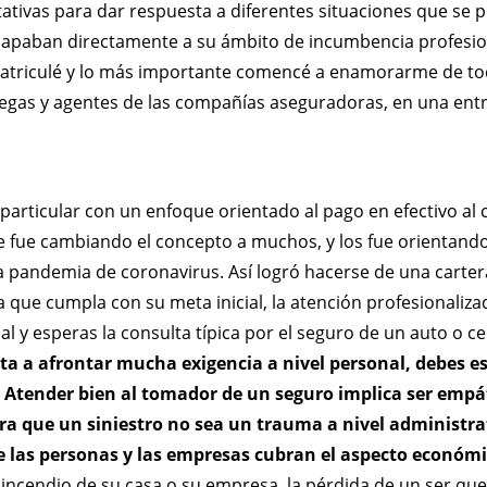
ivas para dar respuesta a diferentes situaciones que se p
scapaban directamente a su ámbito de incumbencia profesio
triculé y lo más importante comencé a enamorarme de todo
egas y agentes de las compañías aseguradoras, en una entre
or particular con un enfoque orientado al pago en efectivo a
e fue cambiando el concepto a muchos, y los fue orientando
la pandemia de coronavirus. Así logró hacerse de una cartera
 que cumpla con su meta inicial, la atención profesionaliza
al y esperas la consulta típica por el seguro de un auto o ce
sta a afrontar mucha exigencia a nivel personal, debes
es
Atender bien al tomador de un seguro implica ser emp
a que un siniestro no sea un trauma a nivel administra
e las personas y las empresas cubran el aspecto económi
incendio de su casa o su empresa, la pérdida de un ser que