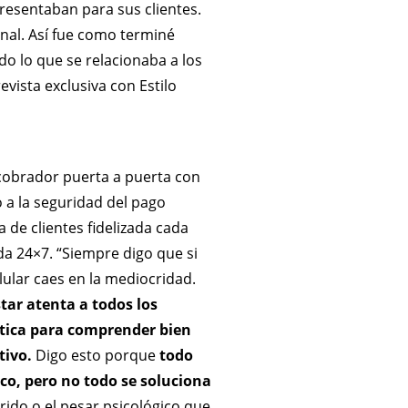
resentaban para sus clientes.
nal. Así fue como terminé
 lo que se relacionaba a los
vista exclusiva con Estilo
l cobrador puerta a puerta con
 a la seguridad del pago
 de clientes fidelizada cada
da 24×7. “Siempre digo que si
lular caes en la mediocridad.
tar atenta a todos los
ática para comprender bien
tivo.
Digo esto porque
todo
co, pero no todo se soluciona
rido o el pesar psicológico que