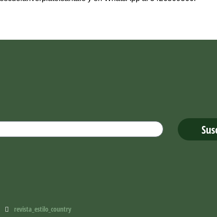
.
Sus
revista_estilo_country