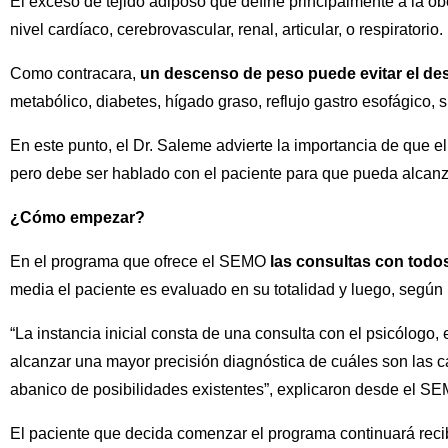
El exceso de tejido adiposo que define principalmente a la o
nivel cardíaco, cerebrovascular, renal, articular, o respiratorio.
Como contracara,
un descenso de peso puede evitar el de
metabólico, diabetes, hígado graso, reflujo gastro esofágico, sí
En este punto, el Dr. Saleme advierte la importancia de que e
pero debe ser hablado con el paciente para que pueda alcanza
¿Cómo empezar?
En el programa que ofrece el SEMO
las consultas con todos
media el paciente es evaluado en su totalidad y luego, según
“La instancia inicial consta de una consulta con el psicólogo,
alcanzar una mayor precisión diagnóstica de cuáles son las ca
abanico de posibilidades existentes”, explicaron desde el S
El paciente que decida comenzar el programa continuará recibi