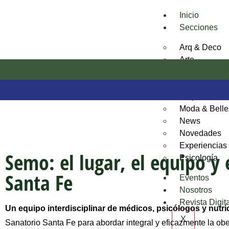
Inicio
Secciones
Arq & Deco
Arte
Bienestar
Desarrollos I
Empresas e I
Moda & Bell
News
Novedades
Experiencias
Semo: el lugar, el equipo y 
Psicología
Santa Fe
Eventos
Nosotros
Revista Digit
Un equipo interdisciplinar de médicos, psicólogos y nutri
X
Sanatorio Santa Fe para abordar integral y eficazmente la ob