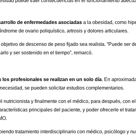
besidad puede traer consecuencias en el funcionamiento adecuad
sarrollo de enfermedades asociadas
a la obesidad, como hipe
ndrome de ovario poliquístico, artrosis y dolores articulares.
l objetivo de descenso de peso fijado sea realista. “Puede ser 
rlo y ser sostenido en el tiempo”, remarcó.
 los profesionales se realizan en un solo día
. En aproximad
 necesidad, se pueden solicitar estudios complementarios.
 el nutricionista y finalmente con el médico, para después, con e
racterísticas principales del paciente, y poder ofrecerle el tr
EMO.
endo tratamiento interdisciplinario con médico, psicólogo y nut