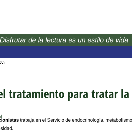
Disfrutar de la lectura es un estilo de vida
nmobiliarios
nversiones
eza
el tratamiento para tratar l
al
cionistas
trabaja en el Servicio de endocrinología, metabolis
esidad.