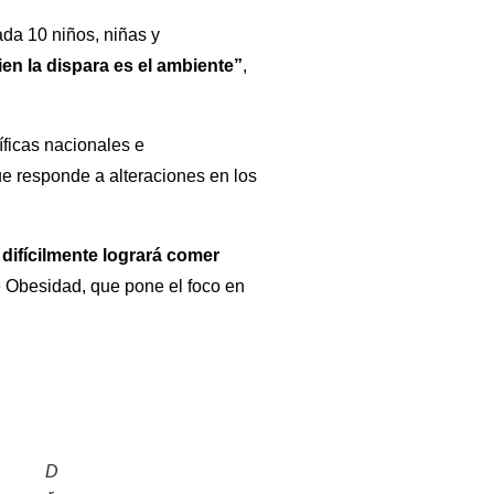
ada 10 niños, niñas y
ien la dispara es el ambiente”
,
íficas nacionales e
ue responde a alteraciones en los
 difícilmente logrará comer
de Obesidad, que pone el foco en
D