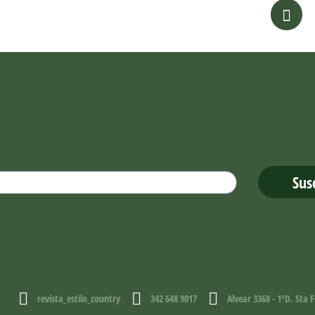
.
Sus
revista_estilo_country
342 648 9017
Alvear 3368 - 1ºD. Sta F