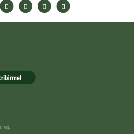
cribirme!
e, Arg.