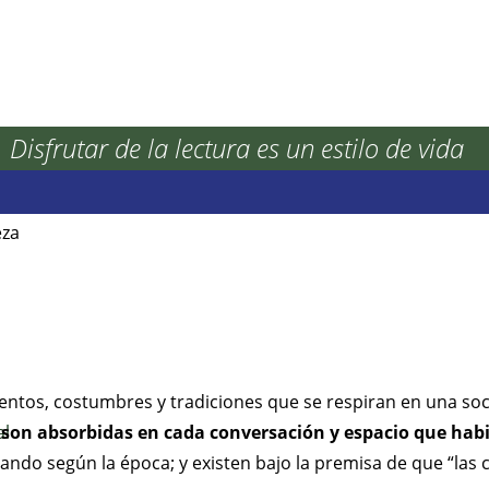
Disfrutar de la lectura es un estilo de vida
Inmobiliarios
Inversiones
eza
ientos, costumbres y tradiciones que se respiran en una so
al son absorbidas en cada conversación y espacio que h
al
ndo según la época; y existen bajo la premisa de que “las