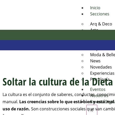
Inicio
Secciones
Arq & Deco
Arte
Bienestar
Desarrollos 
Empresas e 
Moda & Bell
News
Novedades
Experiencias
Soltar la cultura de la Dieta
Psicología
Eventos
La cultura es el conjunto de saberes, conductas, conocim
Nosotros
manual.
Las creencias sobre lo que está bien y está m
Revista Digit
uso de razón.
Son construcciones sociales que van cambia
X